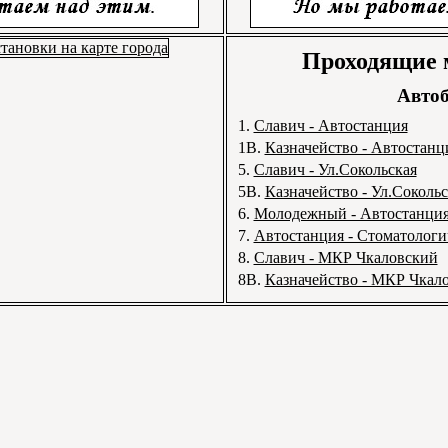
Проходящие
Автоб
1.
Славич - Автостанция
1В.
Казначейство - Автостанц
5.
Славич - Ул.Сокольская
5В.
Казначейство - Ул.Сокольс
6.
Молодежный - Автостанци
7.
Автостанция - Стоматологи
8.
Славич - МКР Чкаловский
8В.
Казначейство - МКР Чкал