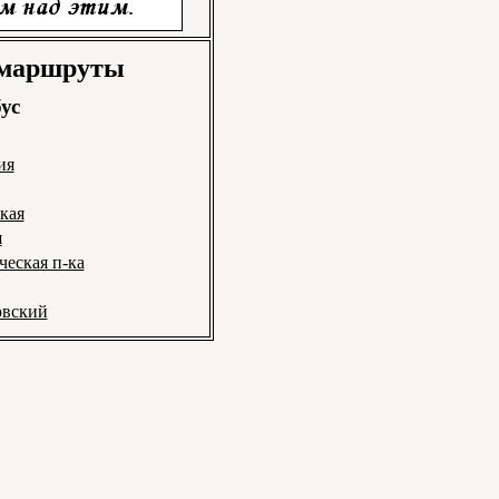
 маршруты
ус
ия
кая
я
ческая п-ка
овский