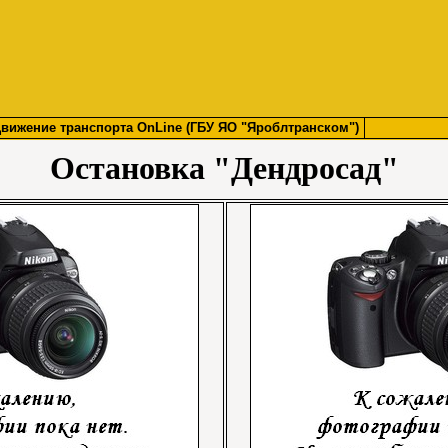
вижение транспорта OnLine (ГБУ ЯО "Яроблтранском")
Остановка "Дендросад"