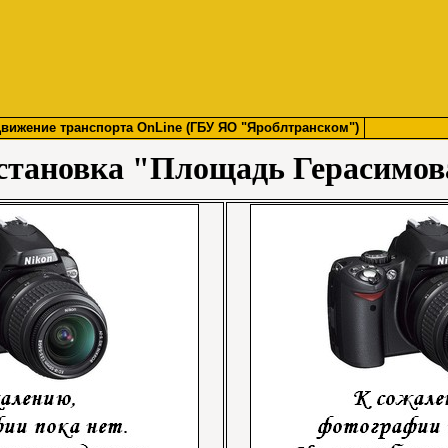
вижение транспорта OnLine (ГБУ ЯО "Яроблтранском")
становка "Площадь Герасимов