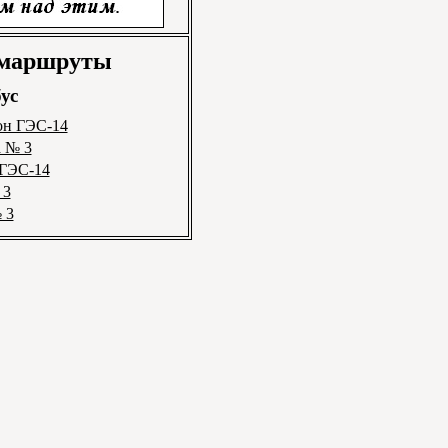
 маршруты
ус
он ГЭС-14
а № 3
 ГЭС-14
 3
 3