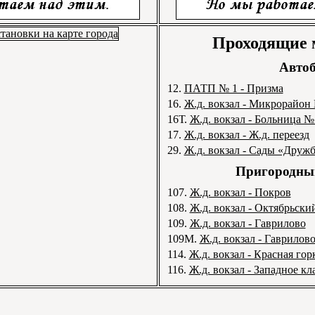
Проходящие
Автоб
12.
ПАТП № 1 - Призма
16.
Ж.д. вокзал - Микрорайон
16Т.
Ж.д. вокзал - Больница №
17.
Ж.д. вокзал - Ж.д. переезд
29.
Ж.д. вокзал - Сады «Друж
Пригородный
107.
Ж.д. вокзал - Покров
108.
Ж.д. вокзал - Октябрьски
109.
Ж.д. вокзал - Гаврилово
109М.
Ж.д. вокзал - Гаврилов
114.
Ж.д. вокзал - Красная гор
116.
Ж.д. вокзал - Западное кл