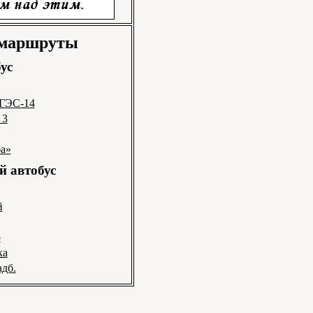
 маршруты
ус
 ГЭС-14
 3
ба»
 автобус
й
о
ка
адб.