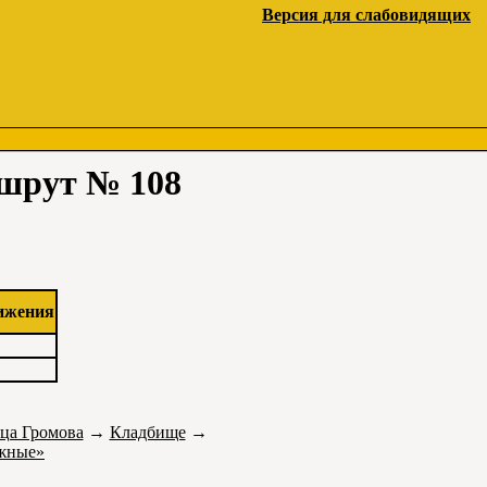
Версия для слабовидящих
ршрут № 108
ижения
ца Громова
→
Кладбище
→
жные»