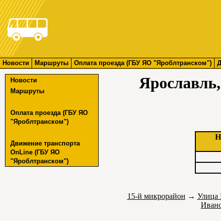
Новости
Маршруты
Оплата проезда (ГБУ ЯО "Яроблтранском")
Д
Ярославль,
Новости
Маршруты
Оплата проезда (ГБУ ЯО
"Яроблтранском")
Н
Движение транспорта
OnLine (ГБУ ЯО
"Яроблтранском")
15-й микрорайон
→
Улица 
Ивано