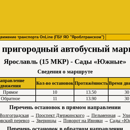
вижение транспорта OnLine (ГБУ ЯО "Яроблтранском")
 пригородный автобусный ма
Ярославль (15 МКР) - Сады «Южные»
Сведения о маршруте
аправление
Кол-во остановок
Протяжённость
Время дв
движения
Прямое
10
13.50
30
Обратное
11
13.90
30
Перечень остановок в прямом направлении
Волгоградская
→
Проспект Дзержинского
→
Пельменная
→
Ули
вский перевоз
→
Зверинцы
→
Поворот на Ивняки
→
Сады «Ю
Перечень остановок в обратном направлении