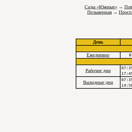
Сады «Южные»
→
Пов
Пельменная
→
Просп
День
Ежедневно
В
07:3
Рабочие дни
17:4
07:3
Выходные дни
14:5