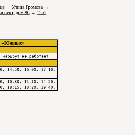
ще
→
Улица Громова
→
спект, дом 86
→
15-й
ы «Южные»
д маршрут не работает
0, 14:50, 16:00, 17:10,
0, 10:30, 11:10, 14:50,
0, 18:15, 18:20, 19:40.