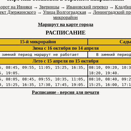
орот на Ивняки
→
Зверинцы
→
Ивановский перевоз
→
Кладби
ект Дзержинского
→
Улица Волгоградская
→
Ленинградский про
микрорайон
Маршрут на карте города
РАСПИСАНИЕ
15-й микрорайон
Сад
Зима c 16 октября по 14 апреля
 зимний период маршрут не работает
В зимний перио
Лето c 15 апреля по 15 октября
5, 08:45, 09:55, 11:05, 15:25, 16:35,
08:10, 09:20, 10:3
5, 19:05.
18:20, 19:40.
5, 08:05, 08:45, 09:55, 10:35, 11:05,
08:10, 08:40, 09:2
0, 15:25, 16:35, 17:30, 17:45, 19:05.
15:25, 16:00, 17:1
Расписание - версия для печати