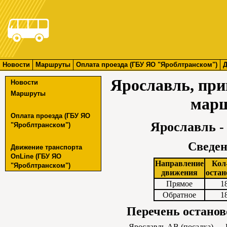
Новости
Маршруты
Оплата проезда (ГБУ ЯО "Яроблтранском")
Д
Ярославль, пр
Новости
Маршруты
марш
Оплата проезда (ГБУ ЯО
Ярославль -
"Яроблтранском")
Сведен
Движение транспорта
OnLine (ГБУ ЯО
Направление
Кол
"Яроблтранском")
движения
остан
Прямое
1
Обратное
1
Перечень останов
Ярославль АВ (посадка)
→