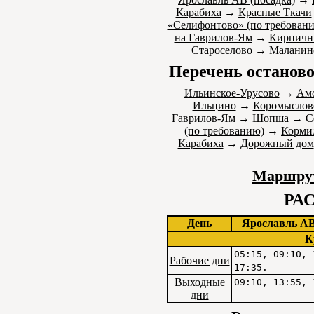
Карабиха
→
Красные Ткачи
«Селифонтово» (по требован
на Гаврилов-Ям
→
Кирпичн
Староселово
→
Маланин
Перечень останово
Ильинское-Урусово
→
Ам
Ильцино
→
Коромыслов
Гаврилов-Ям
→
Шопша
→
С
(по требованию)
→
Корми
Карабиха
→
Дорожный дом
Маршрут
РА
День
Ярославль АВ
К
05:15, 09:10, 
Рабочие дни
17:35.
Выходные
09:10, 13:55, 
дни