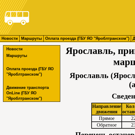
Новости
Маршруты
Оплата проезда (ГБУ ЯО "Яроблтранском")
Д
Ярославль, пр
Новости
Маршруты
марш
Оплата проезда (ГБУ ЯО
Ярославль (Яросл
"Яроблтранском")
(
Движение транспорта
OnLine (ГБУ ЯО
Сведен
"Яроблтранском")
Направление
Кол
движения
остан
Прямое
2
Обратное
2
Перечень останов