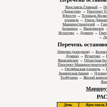
Ярославль Главный
→
П
«Династия»
→
Проспект Т
Юности
→
Площадь Волк
площадь
→
Улица Дачная
Машиностроителей
→
Гар
больница
→
Яковлевское
Игнатово
→
Думино
→
Григ
→
Ле
Перечень останово
Левцово (аэродром)
→
Колок
Думино
→
Игнатово
→
Яковлевское
→
Областная бо
Проспект Машиностроителей
→
Октябрьская площадь
→
Знаменская башня
→
Площад
Толбухина
→
Жилой компле
Яро
Маршрут
РА
День
Ярославль 