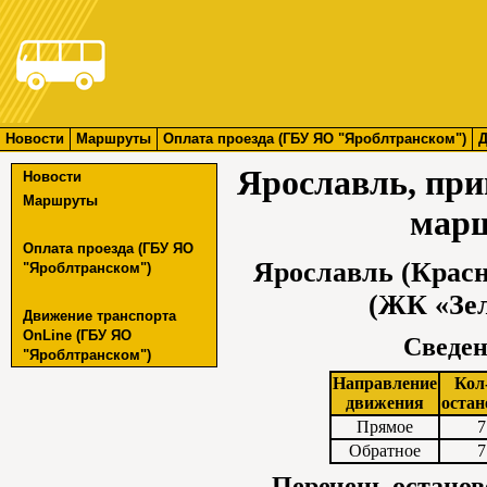
Новости
Маршруты
Оплата проезда (ГБУ ЯО "Яроблтранском")
Д
Ярославль, пр
Новости
Маршруты
марш
Оплата проезда (ГБУ ЯО
Ярославль (Крас
"Яроблтранском")
(ЖК «Зе
Движение транспорта
OnLine (ГБУ ЯО
Сведен
"Яроблтранском")
Направление
Кол
движения
остан
Прямое
7
Обратное
7
Перечень останов