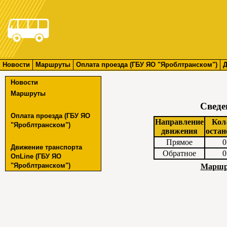
Новости
Маршруты
Оплата проезда (ГБУ ЯО "Яроблтранском")
Д
Новости
Маршруты
Сведе
Оплата проезда (ГБУ ЯО
Направление
Кол
"Яроблтранском")
движения
остан
Прямое
0
Движение транспорта
Обратное
0
OnLine (ГБУ ЯО
"Яроблтранском")
Маршру