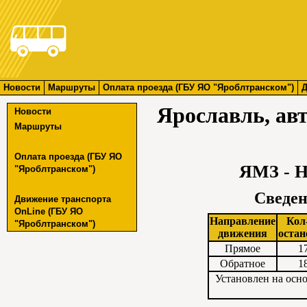
Новости
Маршруты
Оплата проезда (ГБУ ЯО "Яроблтранском")
Д
Ярославль, ав
Новости
Маршруты
Оплата проезда (ГБУ ЯО
ЯМЗ - Н
"Яроблтранском")
Сведен
Движение транспорта
OnLine (ГБУ ЯО
Направление
Кол
"Яроблтранском")
движения
остан
Прямое
1
Обратное
1
Установлен на осн