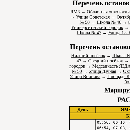
Перечень останов
ЯМЗ
→
Областная онкологич
→
Улица Советская
→
Октяб
№ 50
→
Школа № 46
→
Университетский городок
Школа № 47
→
Улица 1-я
Перечень останово
Нижний посёлок
→
Школа №
47
→
Средний посёлок
→
городок
→
Медсанчасть ЯЗД
№ 50
→
Улица Дачная
→
Окт
Улица Воинова
→
Площадь К
бо
Маршрут
РА
День
ЯМ
К
05:56, 06:16, 
06:54, 07:08, 