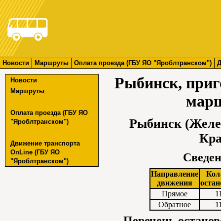
Новости
Маршруты
Оплата проезда (ГБУ ЯО "Яроблтранском")
Д
Рыбинск, при
Новости
Маршруты
марш
Оплата проезда (ГБУ ЯО
Рыбинск (Желе
"Яроблтранском")
Кра
Движение транспорта
OnLine (ГБУ ЯО
Сведен
"Яроблтранском")
Направление
Кол
движения
остан
Прямое
1
Обратное
1
Перечень останов