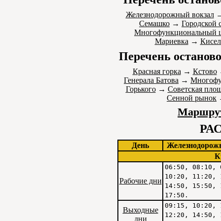
Железнодорожный вокзал
Семашко
→
Городской 
Многофункциональный 
Мариевка
→
Кисел
Перечень останово
Красная горка
→
Кстово
Генерала Батова
→
Многофу
Горького
→
Советская пло
Сенной рынок
Маршрут
РА
День
Железнодорож
К
06:50, 08:10, 
10:20, 11:20, 
Рабочие дни
14:50, 15:50, 
17:50.
09:15, 10:20, 
Выходные
12:20, 14:50, 
дни